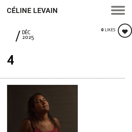
CÉLINE LEVAIN
0
LIKES
9
DÉC
2025
4