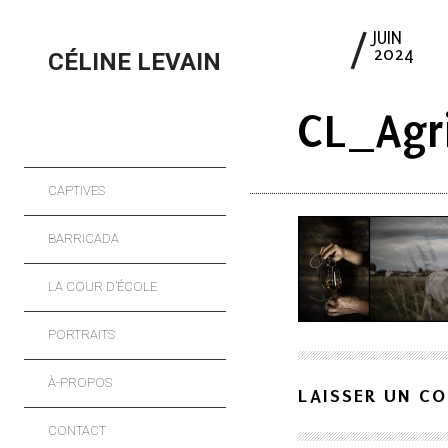
17
JUIN
2024
CÉLINE LEVAIN
CL_Agr
CAPTIVES
BARRICADA
LA COUR D’ÉCOLE
PORTRAITS
À-PROPOS
LAISSER UN C
CONTACT